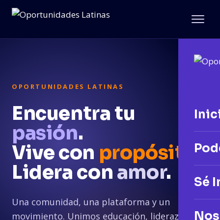
OPORTUNIDADES LATINAS
Encuentra tu
Inic
pasión
.
Vive con
propósito
Pod
.
Lidera con
amor
.
Sé I
Una comunidad, una plataforma y un
Nos
movimiento. Unimos educación, liderazgo y